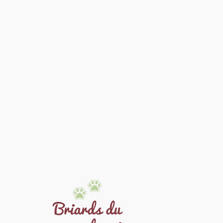
Datenschutzhinweis *
Ich erkläre mich damit einverstande.
Wenn Sie uns über das Kontaktformular ansprechen
möchten, werden Ihre Angaben aus dem Anfrageformular
inklusive der von Ihnen dort angegebenen Kontaktdaten
zum Zweck der Bearbeitung Ihrer Anfrage und für den Fall
möglicher Anschlussfragen bei uns gespeichert. Wir
behandeln alle Angaben vertraulich und mit größter
Sorgfalt.