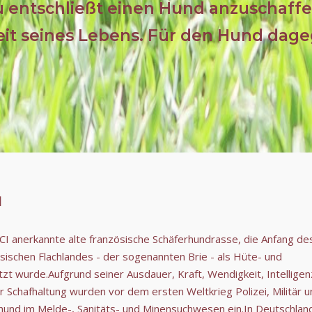
 entschließt einen Hund anzuschaffen
t seines Lebens. Für den Hund dagegen
d
 FCI anerkannte alte französische Schäferhundrasse, die Anfang de
sischen Flachlandes - der sogenannten Brie - als Hüte- und
zt wurde.Aufgrund seiner Ausdauer, Kraft, Wendigkeit, Intelligen
r Schafhaltung wurden vor dem ersten Weltkrieg Polizei, Militär 
sthund im Melde-, Sanitäts- und Minensuchwesen ein.In Deutschlan