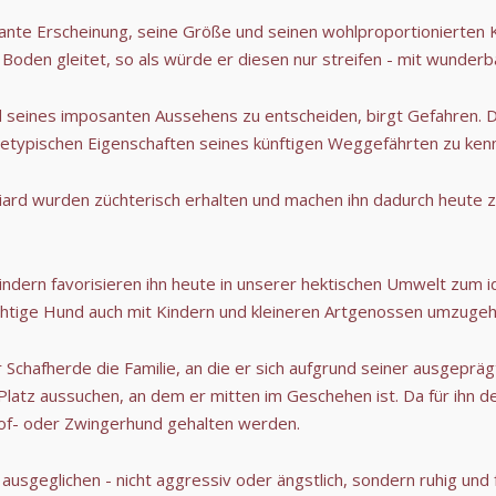
gante Erscheinung, seine Größe und seinen wohlproportionierten 
 Boden gleitet, so als würde er diesen nur streifen - mit wunder
nd seines imposanten Aussehens zu entscheiden, birgt Gefahren. 
assetypischen Eigenschaften seines künftigen Weggefährten zu kenn
iard wurden züchterisch erhalten und machen ihn dadurch heute z
ndern favorisieren ihn heute in unserer hektischen Umwelt zum id
ächtige Hund auch mit Kindern und kleineren Artgenossen umzuge
 Schafherde die Familie, an die er sich aufgrund seiner ausgeprä
n Platz aussuchen, an dem er mitten im Geschehen ist. Da für ihn
, Hof- oder Zwingerhund gehalten werden.
t, ausgeglichen - nicht aggressiv oder ängstlich, sondern ruhig un