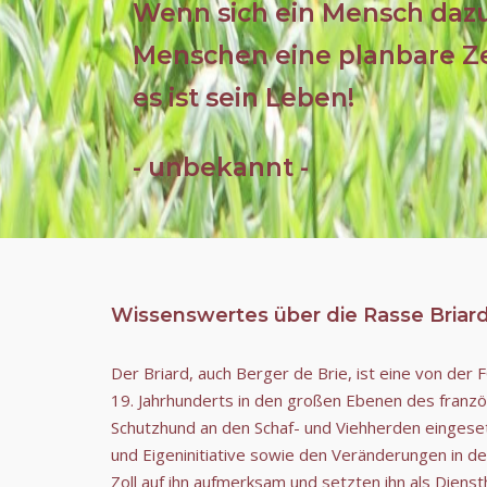
Wenn sich ein Mensch dazu
Menschen eine planbare Zei
es ist sein Leben!
- unbekannt -
Wissenswertes über die Rasse Briar
Der Briard, auch Berger de Brie, ist eine von der
19. Jahrhunderts in den großen Ebenen des franzö
Schutzhund an den Schaf- und Viehherden eingeset
und Eigeninitiative sowie den Veränderungen in de
Zoll auf ihn aufmerksam und setzten ihn als Dien