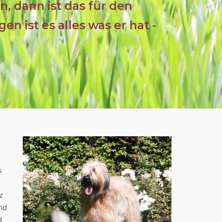
, dann ist das für den
 ist es alles was er hat -
s
z
und
d