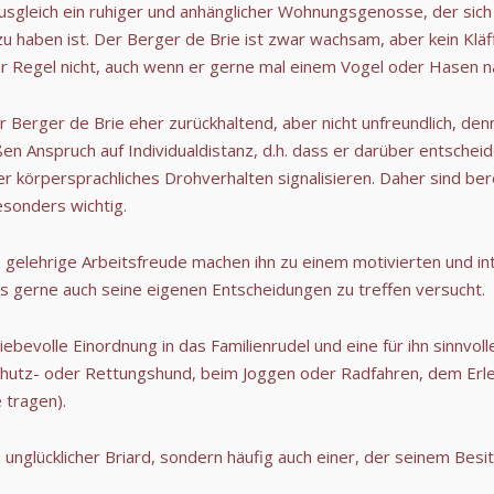
usgleich ein ruhiger und anhänglicher Wohnungsgenosse, der sic
u haben ist. Der Berger de Brie ist zwar wachsam, aber kein Kläff
der Regel nicht, auch wenn er gerne mal einem Vogel oder Hasen n
rger de Brie eher zurückhaltend, aber nicht unfreundlich, denn 
n Anspruch auf Individualdistanz, d.h. dass er darüber entscheid
 körpersprachliches Drohverhalten signalisieren. Daher sind berei
sonders wichtig.
 gelehrige Arbeitsfreude machen ihn zu einem motivierten und i
 gerne auch seine eigenen Entscheidungen zu treffen versucht.
ebevolle Einordnung in das Familienrudel und eine für ihn sinnvoll
chutz- oder Rettungshund, beim Joggen oder Radfahren, dem Erle
 tragen).
in unglücklicher Briard, sondern häufig auch einer, der seinem Bes