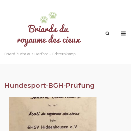
Skip
to
content
M
Briard Zucht aus Herford – Echternkamp
Hundesport-BGH-Prüfung