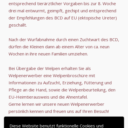
entsprechend tierärztlicher Vorgaben bis zur 8. Woche
drei mal entwurmt, geimpft, gechipt und entsprechend
der Empfehlungen des BCD auf EU (ektopische Ureter)
geschallt.
Nach der Wurfabnahme durch einen Zuchtwart des BCD,
dürfen die Kleinen dann ab einem Alter von ca. neun
Wochen in ihre neuen Familien umziehen.
Bei Übergabe der Welpen erhalten Sie als
Welpenerwerber eine Welpenbroschüre mit
Informationen zu Aufzucht, Erziehung, Fütterung und
Pflege an die Hand, sowie die Welpenbeurteilung, den
EU-Heimtierausweis und die Ahnentafel.
Gerne lernen wir unsere neuen Welpenerwerber
persönlich kennen und freuen uns auf Ihren Besuch!
Nach Abgabe der Welpen freuen wir uns mit Ihnen in
Kontakt zu bleiben und stehen Ihnen selbstverständlich
Diese Website benutzt funktionelle Cookies und