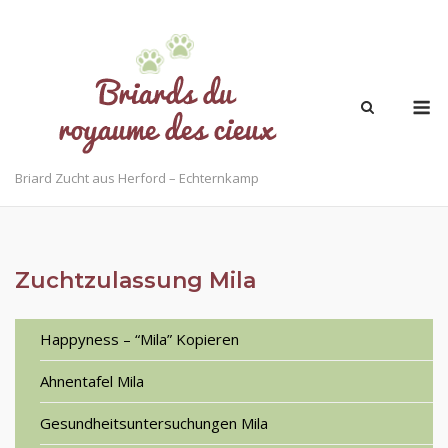
Skip
to
content
M
Briard Zucht aus Herford – Echternkamp
Zuchtzulassung Mila
Happyness – “Mila” Kopieren
Ahnentafel Mila
Gesundheitsuntersuchungen Mila