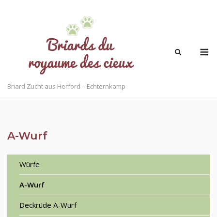
Skip
to
content
M
Briard Zucht aus Herford – Echternkamp
A-Wurf
Würfe
A-Wurf
Deckrüde A-Wurf